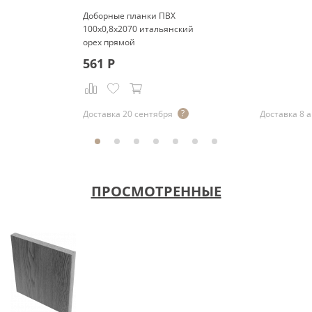
Доборные планки ПВХ
100x0,8x2070 итальянский
орех прямой
561
Р
Р
Доставка 20 сентября
Доставка 8 а
ПРОСМОТРЕННЫЕ