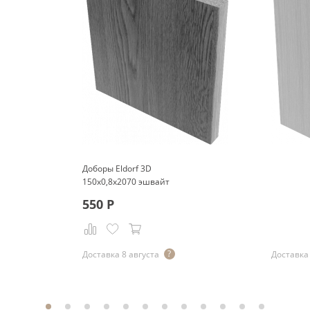
Доборы Eldorf 3D
150x0,8x2070 эшвайт
550
Р
Р
Доставка 8 августа
Доставка 