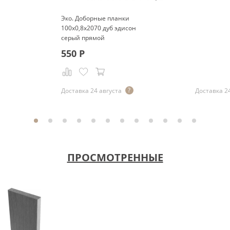
Эко. Доборные планки
100x0,8x2070 дуб эдисон
серый прямой
550
Р
Р
Доставка 24 августа
Доставка 2
ПРОСМОТРЕННЫЕ