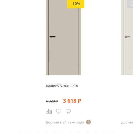
-10%
Браво-0 Cream Pro
3 618
Р
4 020
Р
Доставка 21 сентября
Достав