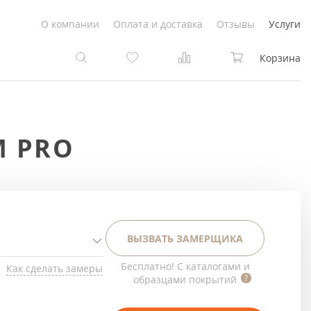
О компании
Оплата и доставка
Отзывы
Услуги
Корзина
та
та
M PRO
Белые
под покраску
Светлые
Белые
Коричневые
Светлые
ВЫЗВАТЬ ЗАМЕРЩИКА
Серый цвет
Светло-коричневые
Бесплатно! С каталогами и
Как сделать замеры
образцами покрытий
Темный
Коричневые