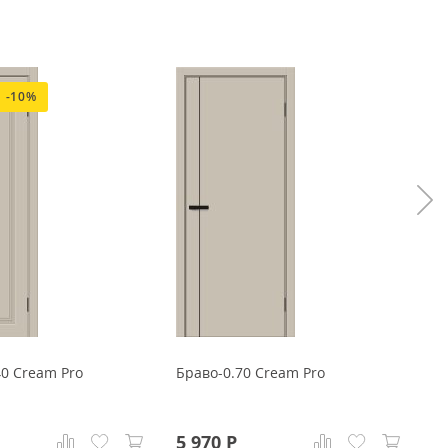
-10%
0 Cream Pro
Браво-0.70 Cream Pro
Г
5 970
Р
6