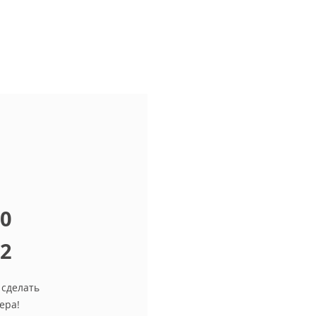
10
12
 сделать
ера!