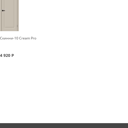
Скинни-10 Cream Pro
4 920
Р