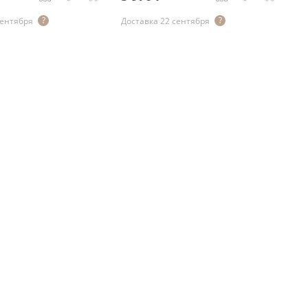
сентября
Доставка 22 сентября
До