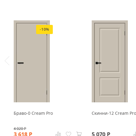
-10%
Браво-0 Cream Pro
Скинни-12 Cream Pr
4 020
Р
3 618
Р
5 070
Р