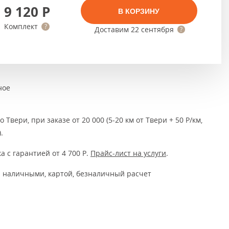
Тёмно-коричневые
9 120
Р
В КОРЗИНУ
Серый цвет
Комплект
Доставим
22 сентября
Темный
ное
 Твери, при заказе от 20 000 (5-20 км от Твери + 50 Р/км,
.
а с гарантией от 4 700
Р
.
Прайс-лист на услуги
.
 наличными, картой, безналичный расчет