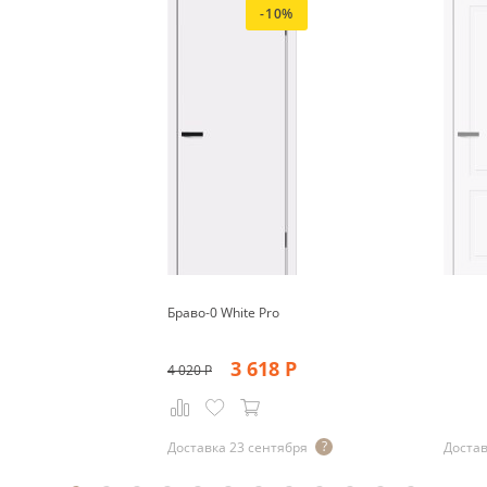
-10%
Браво-0 White Pro
3 618
Р
4 020
Р
Доставка 23 сентября
Достав