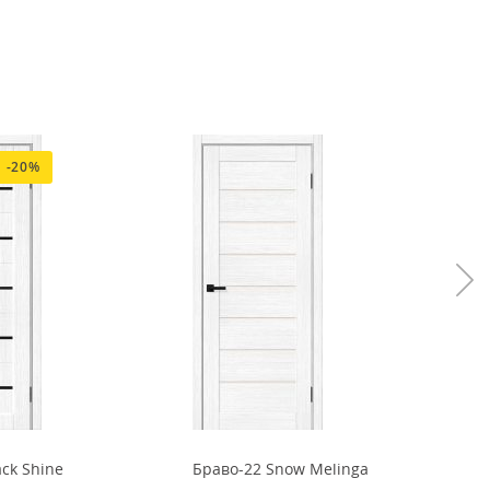
-20%
ck Shine
Браво-22 Snow Melinga
Б