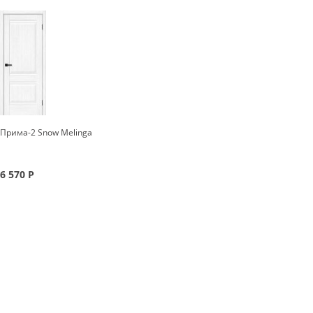
Прима-2 Snow Melinga
6 570
Р