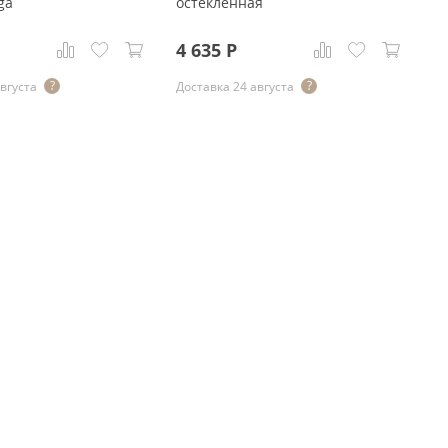
ga
остекленная
о
4 
4 635
Р
4
августа
Доставка 24 августа
До