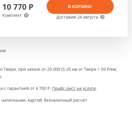
Тёмно-коричневые
10 770
Р
В КОРЗИНУ
Серый цвет
Комплект
Доставим
24 августа
Темный
ное
 Твери, при заказе от 20 000 (5-20 км от Твери + 50 Р/км,
.
а с гарантией от 4 700
Р
.
Прайс-лист на услуги
.
 наличными, картой, безналичный расчет