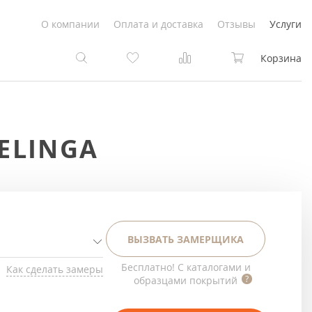
О компании
Оплата и доставка
Отзывы
Услуги
Корзина
та
та
ELINGA
Белые
под покраску
Светлые
Белые
Коричневые
Светлые
ВЫЗВАТЬ ЗАМЕРЩИКА
Серый цвет
Светло-коричневые
Бесплатно! С каталогами и
Как сделать замеры
образцами покрытий
Темный
Коричневые