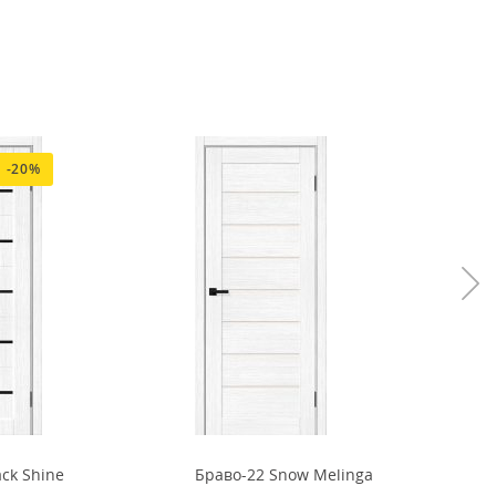
-20%
ck Shine
Браво-22 Snow Melinga
Б