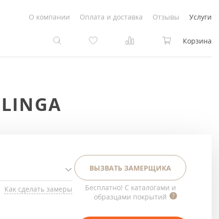
О компании
Оплата и доставка
Отзывы
Услуги
Корзина
та
та
LINGA
Белые
под покраску
Светлые
Белые
Коричневые
Светлые
ВЫЗВАТЬ ЗАМЕРЩИКА
Серый цвет
Светло-коричневые
Бесплатно! С каталогами и
Как сделать замеры
образцами покрытий
Темный
Коричневые