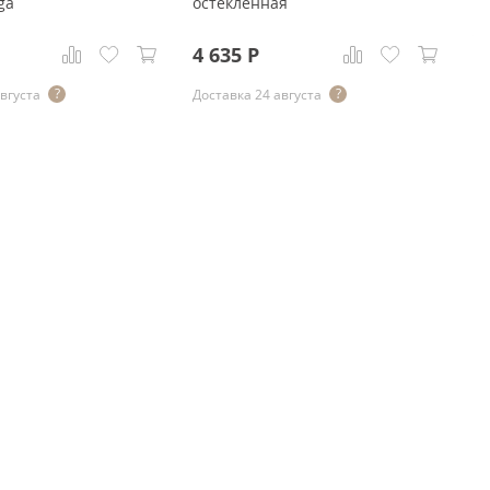
ga
остекленная
о
4 
4 635
Р
4
августа
Доставка 24 августа
До