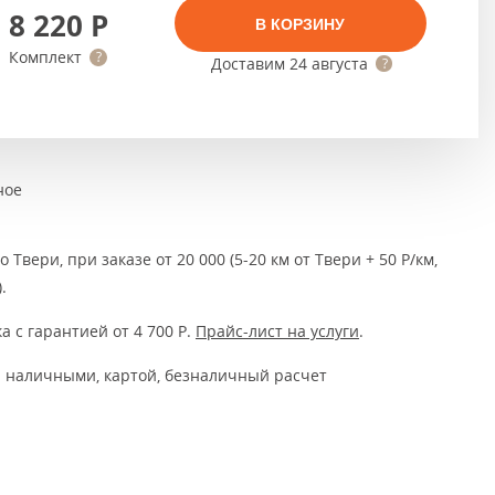
Тёмно-коричневые
8 220
Р
В КОРЗИНУ
Серый цвет
Комплект
Доставим
24 августа
Темный
ное
 Твери, при заказе от 20 000 (5-20 км от Твери + 50 Р/км,
.
а с гарантией от 4 700
Р
.
Прайс-лист на услуги
.
 наличными, картой, безналичный расчет