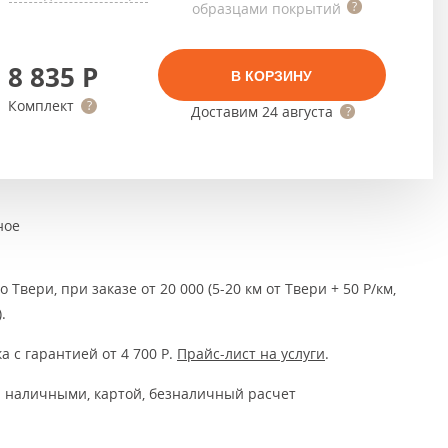
Тёмно-коричневые
образцами покрытий
Серый цвет
8 835
Р
В КОРЗИНУ
Темный
Комплект
Доставим
24 августа
ное
 Твери, при заказе от 20 000 (5-20 км от Твери + 50 Р/км,
.
а с гарантией от 4 700
Р
.
Прайс-лист на услуги
.
 наличными, картой, безналичный расчет