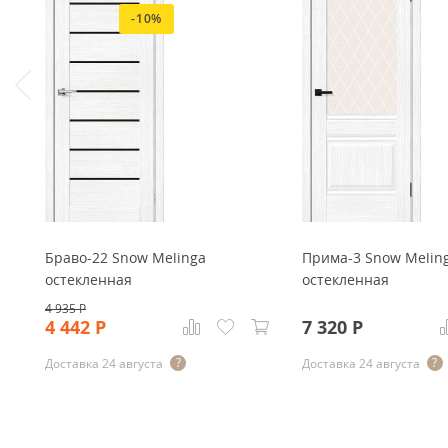
-10%
Браво-22 Snow Melinga
Прима-3 Snow Melin
остекленная
остекленная
4 935
Р
4 442
Р
7 320
Р
Доставка 24 августа
Доставка 24 августа