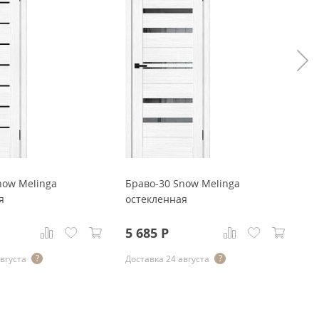
now Melinga
Браво-30 Snow Melinga
Б
я
остекленная
о
5 685
Р
5
августа
Доставка 24 августа
До