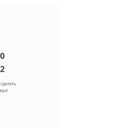
10
12
 сделать
ера!