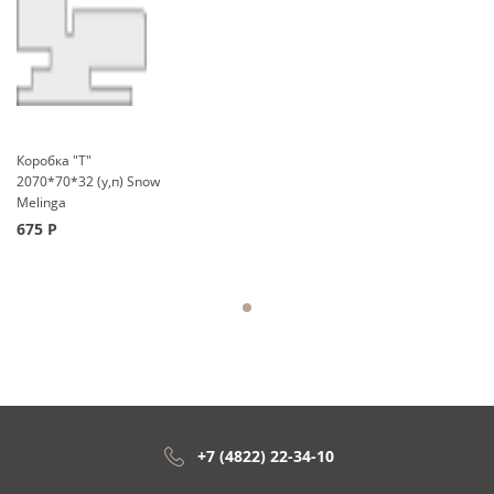
Коробка "Т"
2070*70*32 (у,п) Snow
Melinga
675
Р
+7 (4822) 22-34-10