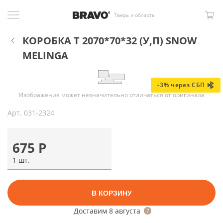
Тверь и область
КОРОБКА Т 2070*70*32 (У,П) SNOW
MELINGA
-3% через СБП
Изображение может незначительно отличаться от оригинала
Арт.
031-2324
675
Р
1 шт.
В КОРЗИНУ
Доставим
8 августа