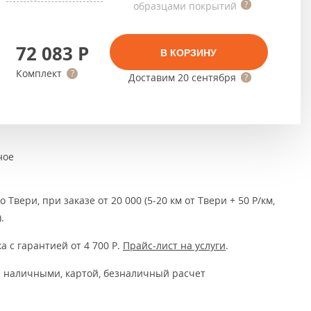
Тёмно-коричневые
образцами покрытий
Серый цвет
72 083
Р
В КОРЗИНУ
Темный
Комплект
Доставим
20 сентября
ное
 Твери, при заказе от 20 000 (5-20 км от Твери + 50 Р/км,
.
а с гарантией от 4 700
Р
.
Прайс-лист на услуги
.
 наличными, картой, безналичный расчет