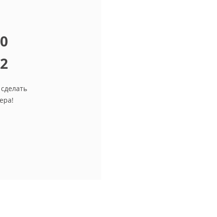
10
12
 сделать
ера!