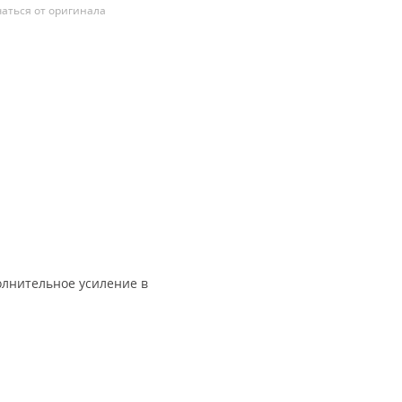
аться от оригинала
олнительное усиление в