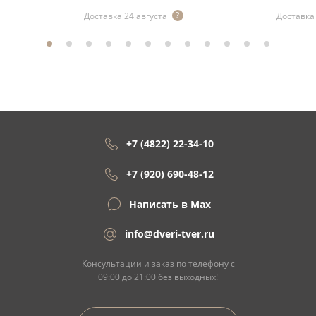
Доставка 24 августа
Доставка 
+7 (4822) 22-34-10
+7 (920) 690-48-12
Написать в Max
info@dveri-tver.ru
Консультации и заказ по телефону с
09:00 до 21:00 без выходных!