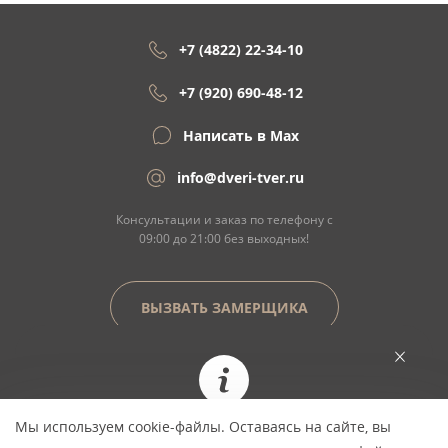
+7 (4822) 22-34-10
+7 (920) 690-48-12
Написать в Max
info@dveri-tver.ru
Консультации и заказ по телефону с
09:00 до 21:00 без выходных!
ВЫЗВАТЬ ЗАМЕРЩИКА
Сайт не является договором оферты
Мы используем cookie-файлы. Оставаясь на сайте, вы
При заказе сегодня цена фиксируется и не
© Copyright 2026 ООО "Двери Тверь" Dveri-