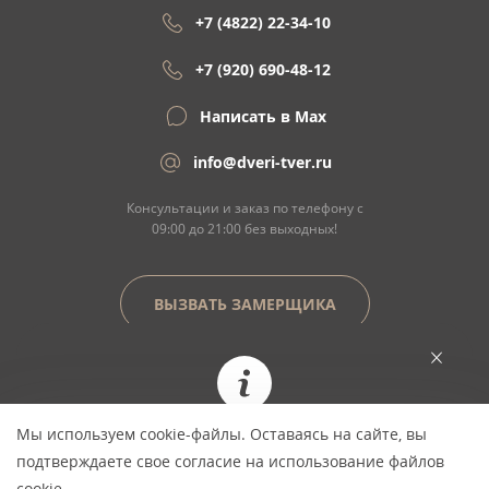
+7 (4822) 22-34-10
+7 (920) 690-48-12
Написать в Max
info@dveri-tver.ru
Консультации и заказ по телефону с
09:00 до 21:00 без выходных!
ВЫЗВАТЬ ЗАМЕРЩИКА
Сайт не является договором оферты
Мы используем cookie-файлы. Оставаясь на сайте, вы
При заказе сегодня цена фиксируется и не
© Copyright 2026 ООО "Двери Тверь" Dveri-
подтверждаете свое согласие на использование файлов
изменится *
Tver.ru - интернет-магазин межкомнатных
cookie.