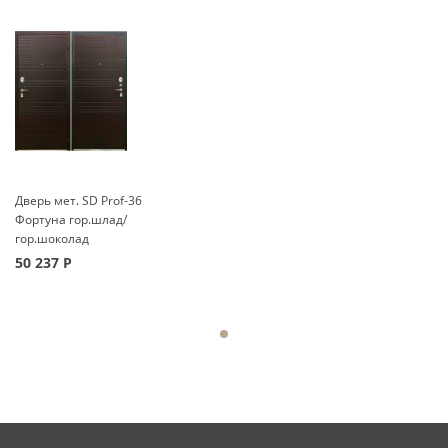
Дверь мет. SD Prof-36
Фортуна гор.шлад/
гор.шоколад
50 237
Р