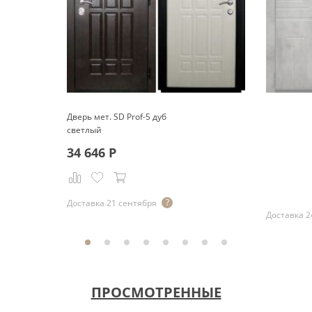
Дверь мет. SD Prof-5 дуб
светлый
34 646
Р
Доставка 21 сентября
Доставка 2
ПРОСМОТРЕННЫЕ