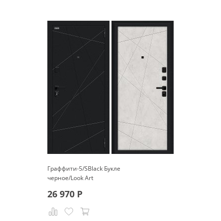
Граффити-5/SBlack Букле
черное/Look Art
26 970
Р