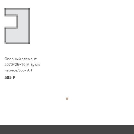
Опорный элемент
2070*25*16 M Букле
черное/Look Art
585
Р