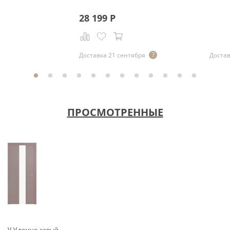
28 199
Р
Доставка 21 сентября
Достав
ПРОСМОТРЕННЫЕ
V-V темно-серый