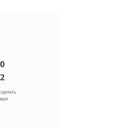
10
12
 сделать
ера!