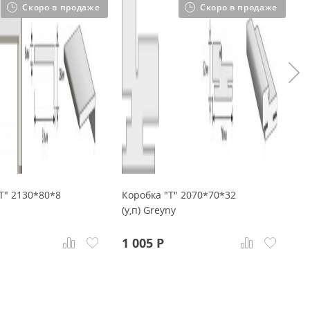
Скоро в продаже
Скоро в продаже
Т" 2130*80*8
Коробка "Т" 2070*70*32
Н
(у,п) Greyny
2
1 005
Р
7