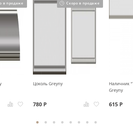
о в продаже
Скоро в продаже
y
Цоколь Greyny
Наличник "
Greyny
780
Р
615
Р