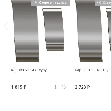
Скоро в продаже
Скор
Карниз 60 см Greyny
Карниз 120 см Greyn
1 815
Р
2 723
Р