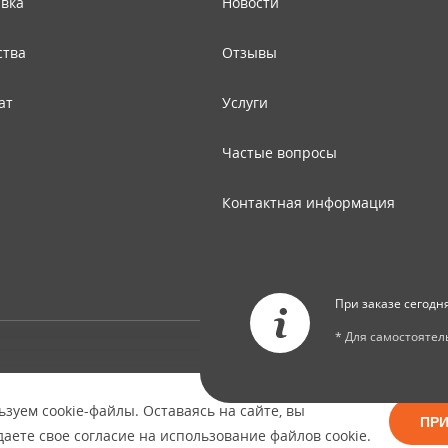
авка
Новости
ства
Отзывы
ат
Услуги
Частые вопросы
Контактная информация
Карта сайта
При заказе сегодн
* Для самостояте
© Copyright 2026 ООО "Двери Тверь" Dveri-Tver.ru - интернет-магазин
межкомнатных дверей в Твери
зуем cookie-файлы. Оставаясь на сайте, вы
ПР
аете свое согласие на использование файлов cookie.