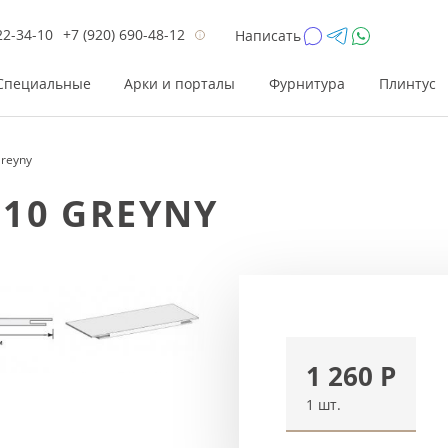
22-34-10
+7 (920) 690-48-12
Написать
Специальные
Арки и порталы
Фурнитура
Плинтус
Greyny
Цена
Цена
Цве
Цве
*10 GREYNY
до 26 200
до 17 800
Р
Р
от 26 200
от 17 800
Р
Р
до 42 000
до 33 300
Р
Р
от 42 000
от 33 300
Р
Р
1 260
Р
1 шт.