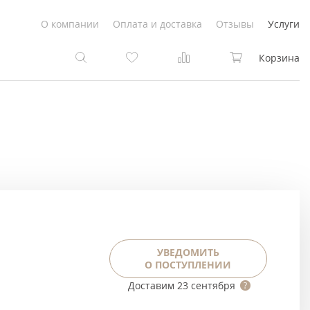
О компании
Оплата и доставка
Отзывы
Услуги
Корзина
та
та
Белые
под покраску
Светлые
Белые
Коричневые
Светлые
Серый цвет
Светло-коричневые
УВЕДОМИТЬ
О ПОСТУПЛЕНИИ
Темный
Коричневые
Доставим
23 сентября