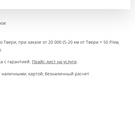
Тёмно-коричневые
Серый цвет
ное
Темный
 Твери, при заказе от 20 000 (5-20 км от Твери + 50 Р/км,
.
а с гарантией.
Прайс-лист на услуги
.
 наличными, картой, безналичный расчет