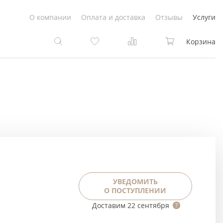
О компании
Оплата и доставка
Отзывы
Услуги
Корзина
та
та
Белые
под покраску
Светлые
Белые
Коричневые
Светлые
Серый цвет
Светло-коричневые
УВЕДОМИТЬ
О ПОСТУПЛЕНИИ
Темный
Коричневые
Доставим
22 сентября