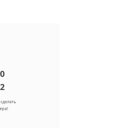
10
12
 сделать
ера!