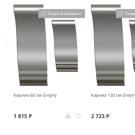
Скоро в продаже
Скор
Карниз 60 см Greyny
Карниз 120 см Greyn
1 815
Р
2 723
Р