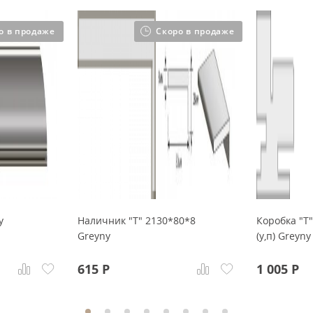
о в продаже
Скоро в продаже
y
Наличник "Т" 2130*80*8
Коробка "Т
Greyny
(у,п) Greyny
615
Р
1 005
Р