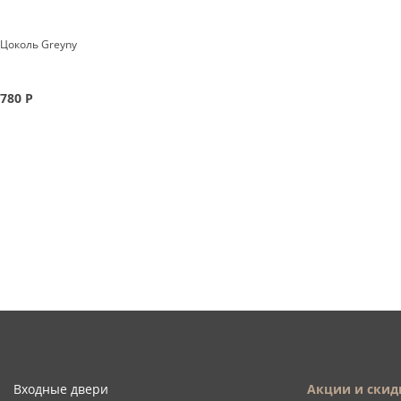
Цоколь Greyny
780
Р
Входные двери
Акции и скид