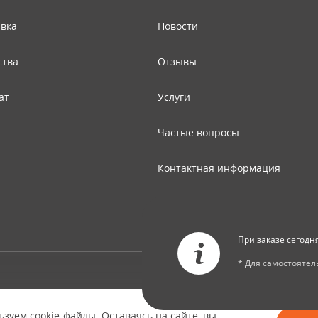
авка
Новости
ства
Отзывы
ат
Услуги
Частые вопросы
Контактная информация
Карта сайта
При заказе сегодн
* Для самостояте
© Copyright 2026 ООО "Двери Тверь" Dveri-Tver.ru - интернет-магазин
межкомнатных дверей в Твери
зуем cookie-файлы. Оставаясь на сайте, вы