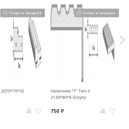
Скоро в продаже
Скоро в продаже
" 2070*70*32
Наличник "Т" Тип-3
Д
2130*80*8 Greyny
G
750
Р
1