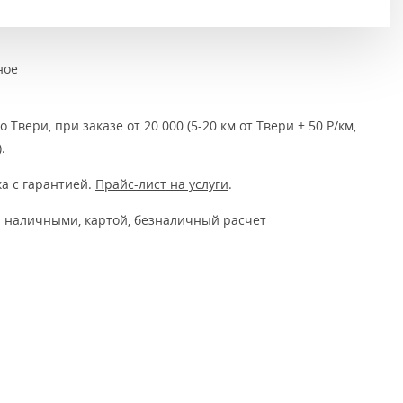
Тёмно-коричневые
Серый цвет
ное
Темный
 Твери, при заказе от 20 000 (5-20 км от Твери + 50 Р/км,
.
а с гарантией.
Прайс-лист на услуги
.
 наличными, картой, безналичный расчет