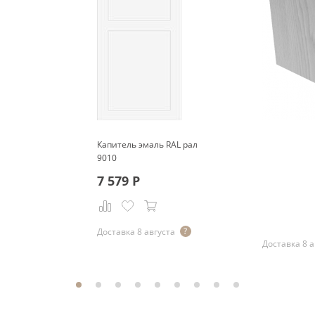
Капитель эмаль RAL рал
9010
7 579
Р
Р
Доставка 8 августа
Доставка 8 а