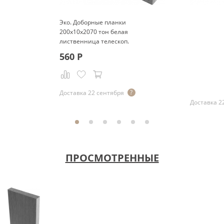
Эко. Доборные планки
200x10x2070 тон белая
лиственница телескоп.
560
Р
Р
Доставка 22 сентября
Доставка 2
ПРОСМОТРЕННЫЕ