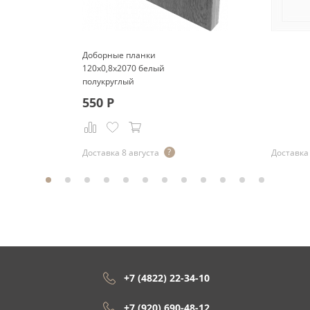
Доборные планки
120x0,8x2070 белый
полукруглый
550
Р
Доставка 8 августа
Доставка 
+7 (4822) 22-34-10
+7 (920) 690-48-12