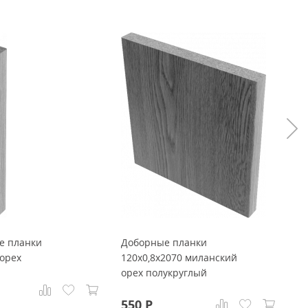
е планки
Доборные планки
Д
орех
120x0,8x2070 миланский
1
орех полукруглый
о
550
Р
5