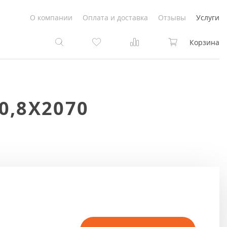
О компании
Оплата и доставка
Отзывы
Услуги
Корзина
та
та
0,8X2070
Белые
под покраску
Светлые
Белые
Коричневые
Светлые
Серый цвет
Светло-коричневые
Темный
Коричневые