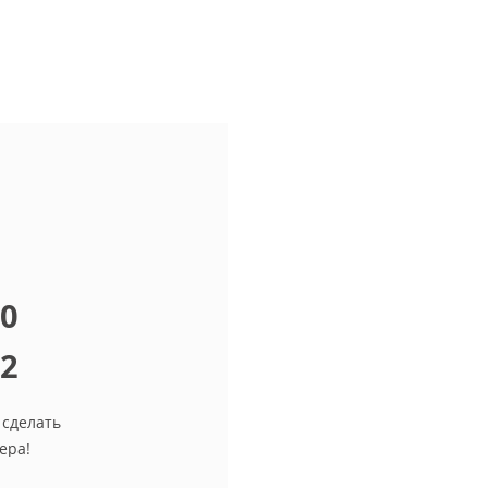
10
12
 сделать
ера!