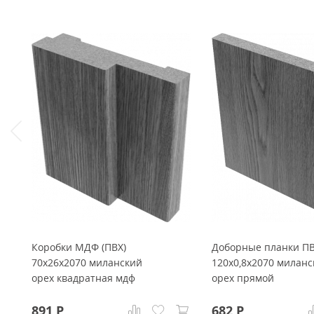
Коробки МДФ (ПВХ)
Доборные планки П
70x26x2070 миланский
120x0,8x2070 миланс
орех квадратная мдф
орех прямой
891
Р
682
Р