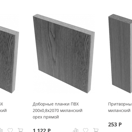
ВХ
Доборные планки ПВХ
Притворны
кий
200x0,8x2070 миланский
миланский 
орех прямой
253
Р
1 122
Р