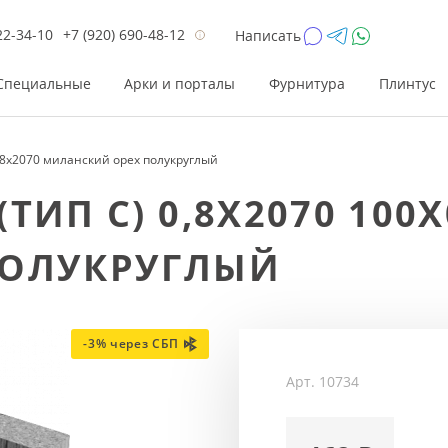
22-34-10
+7 (920) 690-48-12
Написать
Специальные
Арки и порталы
Фурнитура
Плинтус
8x2070 миланский орех полукруглый
Цена
Цена
Цве
Цве
ИП С) 0,8Х2070 100X
до 26 200
до 17 800
Р
Р
ПОЛУКРУГЛЫЙ
от 26 200
от 17 800
Р
Р
до 42 000
до 33 300
Р
Р
от 42 000
от 33 300
Р
Р
-3% через СБП
Арт.
10734