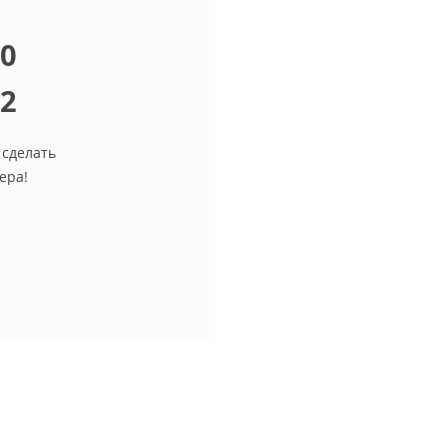
10
12
 сделать
ера!