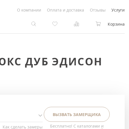
О компании
Оплата и доставка
Отзывы
Услуги
Корзина
та
та
ЮКС ДУБ ЭДИСОН
Белые
под покраску
Светлые
Белые
Коричневые
Светлые
Серый цвет
Светло-коричневые
ВЫЗВАТЬ ЗАМЕРЩИКА
Темный
Коричневые
Бесплатно! С каталогами и
Как сделать замеры