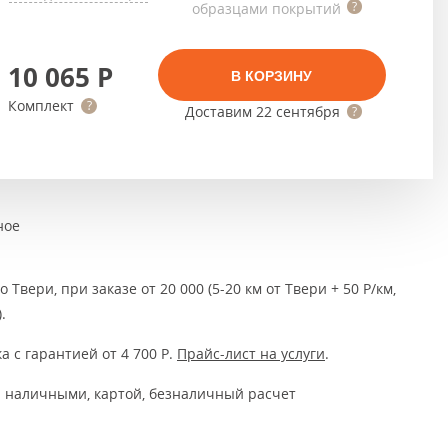
Тёмно-коричневые
образцами покрытий
Серый цвет
10 065
Р
В КОРЗИНУ
Темный
Комплект
Доставим
22 сентября
ное
 Твери, при заказе от 20 000 (5-20 км от Твери + 50 Р/км,
.
а с гарантией от 4 700
Р
.
Прайс-лист на услуги
.
 наличными, картой, безналичный расчет