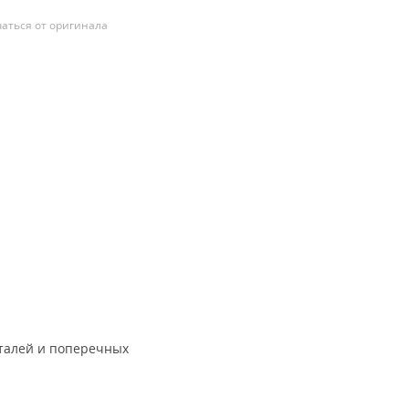
аться от оригинала
еталей и поперечных