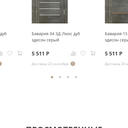
дуб
Бавария 04 3Д-Люкс дуб
Бавария 15
эдисон серый
эдисон сер
5 511
Р
5 511
Р
Доставка 22 сентября
Доставка 24 