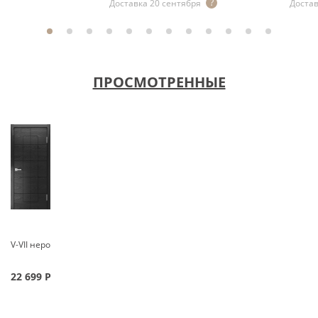
Доставка 20 сентября
Достав
ПРОСМОТРЕННЫЕ
V-VII неро
22 699
Р