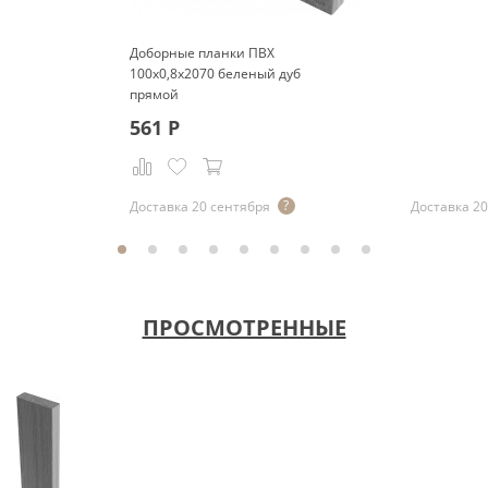
Доборные планки ПВХ
100x0,8x2070 беленый дуб
прямой
561
Р
Р
Доставка 20 сентября
Доставка 20
ПРОСМОТРЕННЫЕ