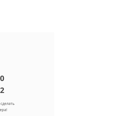
10
12
 сделать
ера!