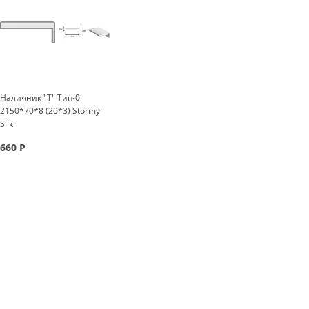
Наличник "Т" Тип-0
2150*70*8 (20*3) Stormy
Silk
660
Р