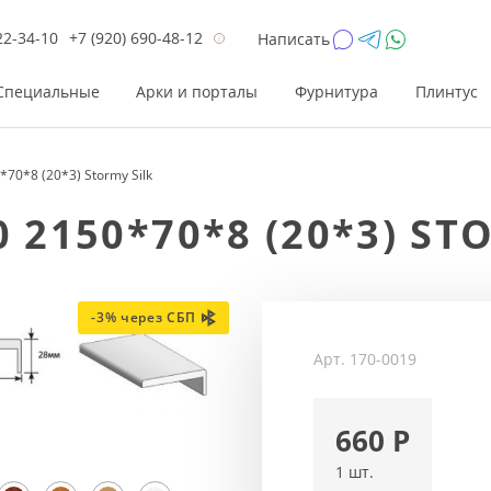
22-34-10
+7 (920) 690-48-12
Написать
Специальные
Арки и порталы
Фурнитура
Плинтус
70*8 (20*3) Stormy Silk
Цена
Цена
Цве
Цве
2150*70*8 (20*3) ST
до 26 200
до 17 800
Р
Р
от 26 200
от 17 800
Р
Р
до 42 000
до 33 300
Р
Р
-3% через СБП
от 42 000
от 33 300
Р
Р
Арт.
170-0019
660
Р
1 шт.