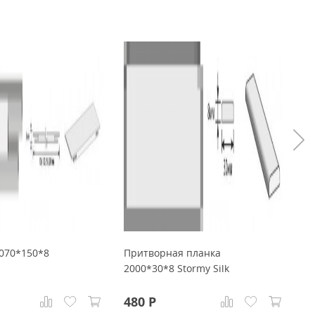
2070*150*8
Притворная планка
Д
2000*30*8 Stormy Silk
St
480
Р
9