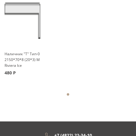
Наличник "Т" Тип-0
2150*70*8 (20*3) М
Riviera Ice
480
Р
+7 (4822) 22-34-10