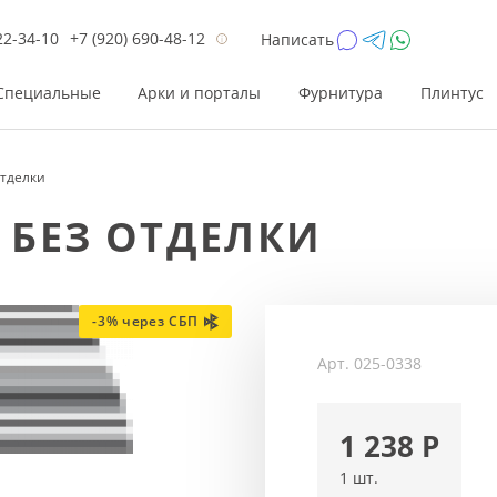
22-34-10
+7 (920) 690-48-12
Написать
Специальные
Арки и порталы
Фурнитура
Плинтус
отделки
Цена
Цена
Цве
Цве
М БЕЗ ОТДЕЛКИ
до 26 200
до 17 800
Р
Р
от 26 200
от 17 800
Р
Р
до 42 000
до 33 300
Р
Р
-3% через СБП
от 42 000
от 33 300
Р
Р
Арт.
025-0338
1 238
Р
1 шт.