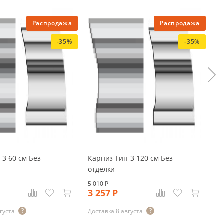
Распродажа
Распродажа
-35%
-35%
-3 60 см Без
Карниз Тип-3 120 см Без
Ка
отделки
о
5 010
Р
3 257
Р
1
густа
Доставка 8 августа
До