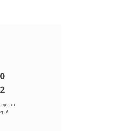
10
12
 сделать
ера!