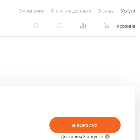
О компании
Оплата и доставка
Отзывы
Услуги
Корзина
та
та
Белые
под покраску
Светлые
Белые
Коричневые
Светлые
Серый цвет
Светло-коричневые
В КОРЗИНУ
Темный
Коричневые
Доставим
8 августа