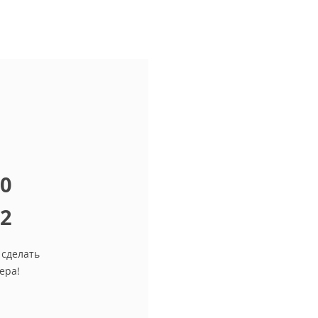
10
12
 сделать
ера!