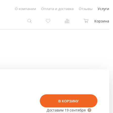
О компании
Оплата и доставка
Отзывы
Услуги
Корзина
та
та
Белые
под покраску
Светлые
Белые
Коричневые
Светлые
Серый цвет
Светло-коричневые
В КОРЗИНУ
Темный
Коричневые
Доставим
19 сентября