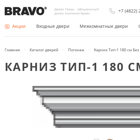
Двери Тверь - официальный
+7 (4822) 
дилер компании Браво
Акции
Входные двери
Межкомнатные двери
Главная
Каталог дверей
Погонаж
Карниз Тип-1 180 см Без
По типу
Покрытие
КАРНИЗ ТИП-1 180 
Входные двери Россия
Двери Экошпон
Входные двери Китай
Шпонированные
Недорогие входные двери
Из массива
Противопожарные двери
Эмаль (окрашенные)
Тамбурные двери
Раздвижные двери купе
Утеплённые двери
Складные
Арки и порталы