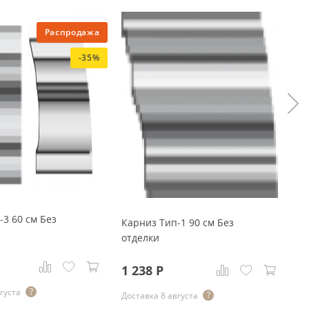
Распродажа
-35%
-3 60 см Без
Ка
Карниз Тип-1 90 см Без
о
отделки
5 
3
1 238
Р
густа
До
Доставка 8 августа