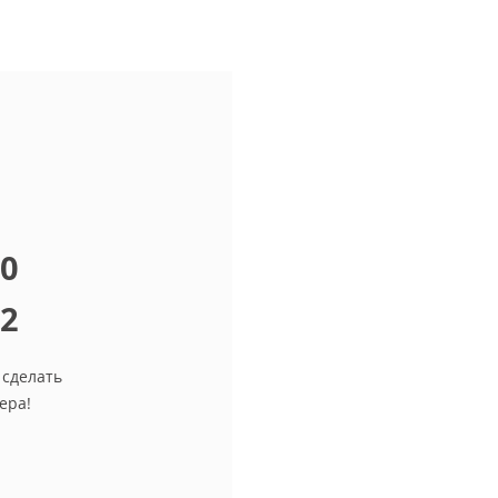
10
12
 сделать
ера!