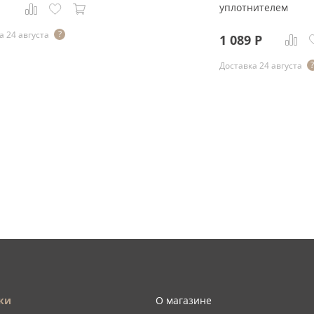
уплотнителем
а 24 августа
1 089
Р
Доставка 24 августа
ки
О магазине