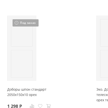
Под заказ
Доборы шпон стандарт
Эко. Д
2050x150x10 орех
телеск
орех т
1 298
Р