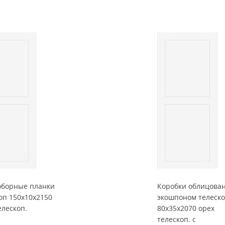
оборные планки
Коробки облицова
оп 150x10x2150
экошпоном телеск
елескоп.
80x35x2070 орех
телескоп. с