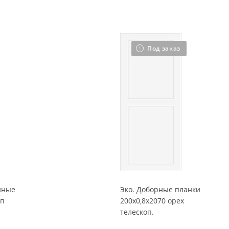
Под заказ
нные
Эко. Доборные планки
оп
200x0,8x2070 орех
телескоп.