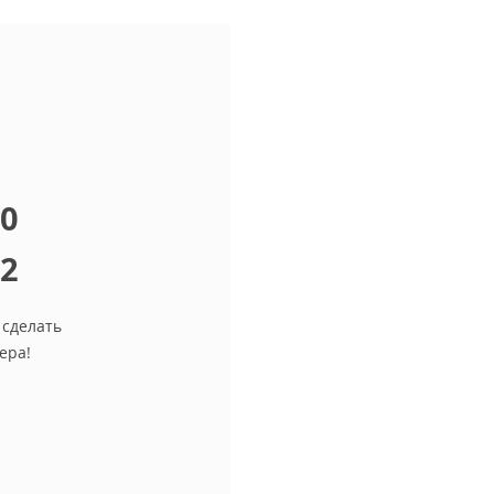
10
12
 сделать
ера!