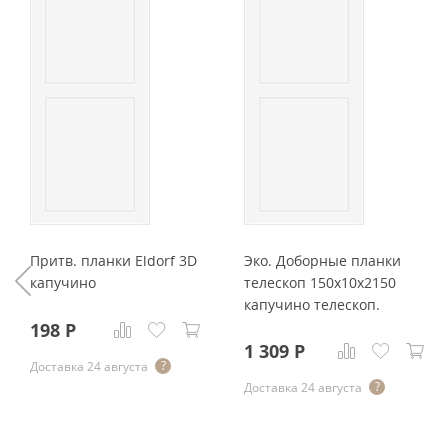
Притв. планки Eldorf 3D
Эко. Доборные планки
капучино
телескоп 150x10x2150
капучино телескоп.
198
Р
1 309
Р
Доставка 24 августа
Доставка 24 августа