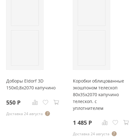
Доборы Eldorf 3D
Коробки облицованные
150x0,8x2070 капучино
экошпоном телескоп
80x35x2070 капучино
телескоп. с
550
Р
уплотнителем
Доставка 24 августа
1 485
Р
Доставка 24 августа