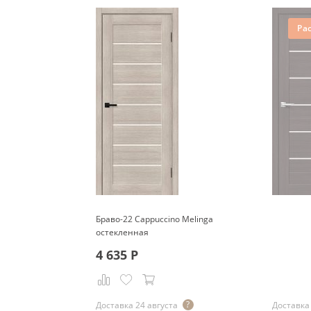
Ра
Браво-22 Cappuccino Melinga
остекленная
4 635
Р
Р
Доставка 24 августа
Доставка 