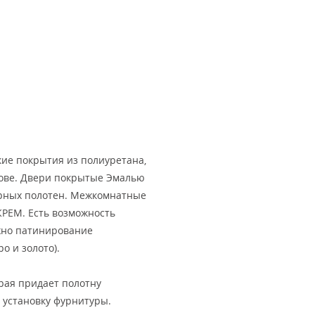
кие покрытия из полиуретана,
нове. Двери покрытые Эмалью
рных полотен. Межкомнатные
КРЕМ. Есть возможность
ожно патинирование
о и золото).
рая придает полотну
 установку фурнитуры.