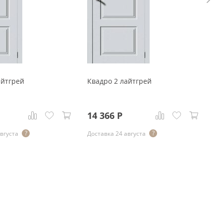
айтгрей
Квадро 2 лайтгрей
К
14 366
Р
2
августа
Доставка 24 августа
До