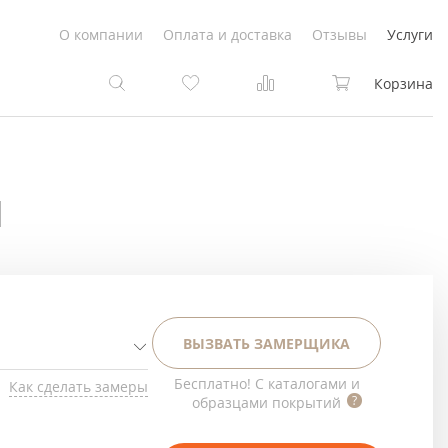
О компании
Оплата и доставка
Отзывы
Услуги
Корзина
та
та
Й
Белые
под покраску
Светлые
Белые
Коричневые
Светлые
ВЫЗВАТЬ ЗАМЕРЩИКА
Серый цвет
Светло-коричневые
Бесплатно! С каталогами и
Как сделать замеры
образцами покрытий
Темный
Коричневые