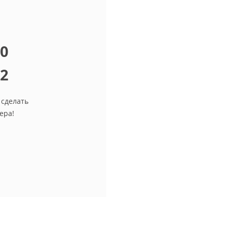
10
12
 сделать
ера!