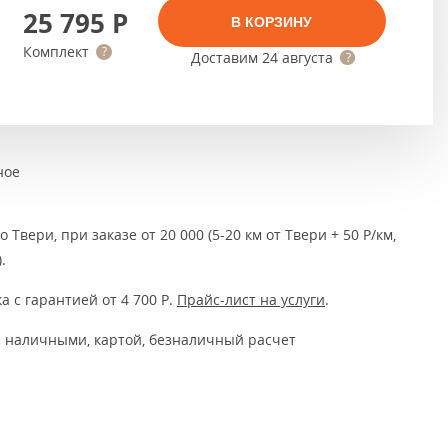
Тёмно-коричневые
25 795
Р
В КОРЗИНУ
Серый цвет
Комплект
Доставим
24 августа
Темный
ное
 Твери, при заказе от 20 000 (5-20 км от Твери + 50 Р/км,
.
а с гарантией от 4 700
Р
.
Прайс-лист на услуги
.
 наличными, картой, безналичный расчет