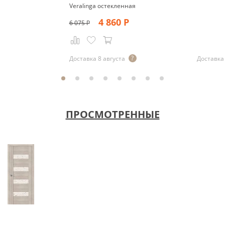
Veralinga остекленная
4 860
Р
6 075
Р
Р
Доставка 8 августа
Доставка 
ПРОСМОТРЕННЫЕ