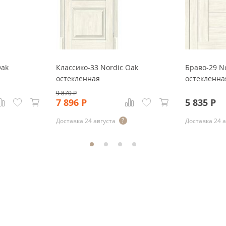
Oak
Классико-33 Nordic Oak
Браво-29 N
остекленная
остекленна
9 870
Р
7 896
Р
5 835
Р
Доставка 24 августа
Доставка 24 