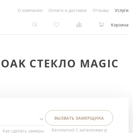
О компании
Оплата и доставка
Отзывы
Услуги
Корзина
та
та
OAK СТЕКЛО MAGIC
Белые
под покраску
Светлые
Белые
Коричневые
Светлые
Серый цвет
Светло-коричневые
ВЫЗВАТЬ ЗАМЕРЩИКА
Темный
Коричневые
Бесплатно! С каталогами и
Как сделать замеры