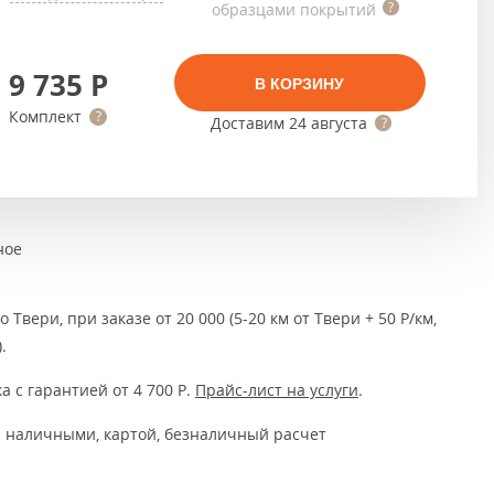
Тёмно-коричневые
образцами покрытий
Серый цвет
9 735
Р
В КОРЗИНУ
Темный
Комплект
Доставим
24 августа
ное
 Твери, при заказе от 20 000 (5-20 км от Твери + 50 Р/км,
.
а с гарантией от 4 700
Р
.
Прайс-лист на услуги
.
 наличными, картой, безналичный расчет