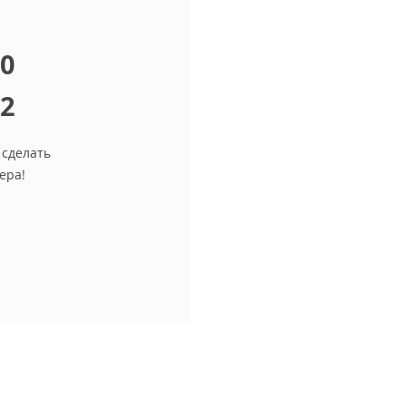
10
12
 сделать
ера!