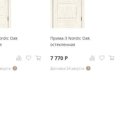
ordic Oak
Прима-3 Nordic Oak
Не
я
остекленная
O
7 770
Р
8
августа
Доставка 24 августа
До