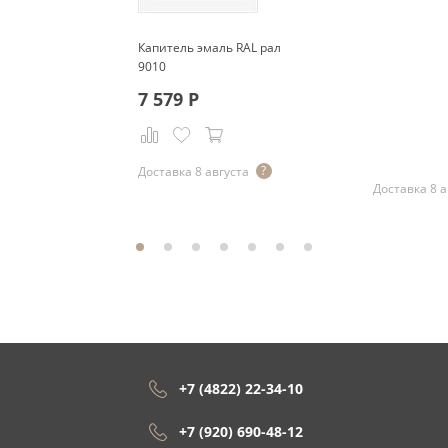
Капитель эмаль RAL рал
9010
7 579
Р
Р
Доставка 8 августа
Доставка 8 а
+7 (4822) 22-34-10
+7 (920) 690-48-12