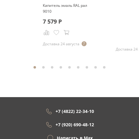
Капитель эмаль RAL рал
9010
7 579
Р
Р
Доставка 24 августа
Доставка 24 
+7 (4822) 22-34-10
+7 (920) 690-48-12
Написать в Max