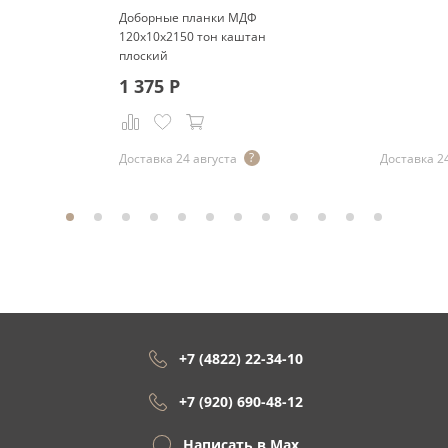
Доборные планки МДФ
120x10x2150 тон каштан
плоский
1 375
Р
Р
Доставка 24 августа
Доставка 2
+7 (4822) 22-34-10
+7 (920) 690-48-12
Написать в Max