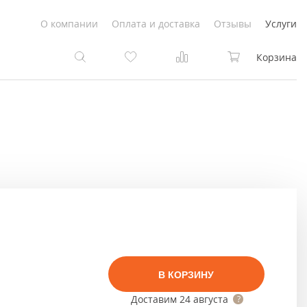
О компании
Оплата и доставка
Отзывы
Услуги
Корзина
та
та
Белые
под покраску
Светлые
Белые
Коричневые
Светлые
Серый цвет
Светло-коричневые
В КОРЗИНУ
Темный
Коричневые
Доставим
24 августа