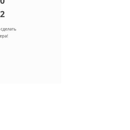
10
12
 сделать
ера!