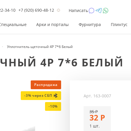
22-34-10
+7 (920) 690-48-12
Написать
Специальные
Арки и порталы
Фурнитура
Плинтус
Уплотнитель щеточный 4Р 7*6 Белый
Цена
Цена
Цве
Цве
ЧНЫЙ 4Р 7*6 БЕЛЫЙ
до 26 200
до 17 800
Р
Р
от 26 200
от 17 800
Р
Р
до 42 000
до 33 300
Р
Р
Распродажа
от 42 000
от 33 300
Р
Р
Арт.
163-0007
-3% через СБП
-10%
35
Р
32
Р
1 шт.