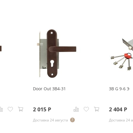
Door Out ЗВ4-31
ЗВ G 9-6 Э
2 015
Р
2 404
Р
Доставка 24 августа
Доставка 24 