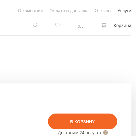
О компании
Оплата и доставка
Отзывы
Услуги
Корзина
та
та
Белые
под покраску
Светлые
Белые
Коричневые
Светлые
Серый цвет
Светло-коричневые
В КОРЗИНУ
Темный
Коричневые
Доставим
24 августа