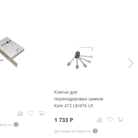
Ключи для
Ka
перекодировки замков
Kale 472 LR/476 LR
8
1 733
Р
августа
До
Доставка 24 августа