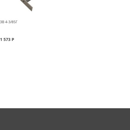
ЗВ 4-3/85Г
1 573
Р