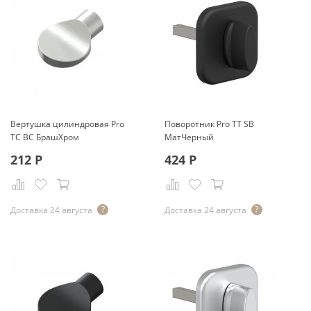
Вертушка цилиндровая Pro
Поворотник Pro TT SB
TC BС БрашХром
МатЧерный
212
Р
424
Р
Доставка 24 августа
Доставка 24 августа