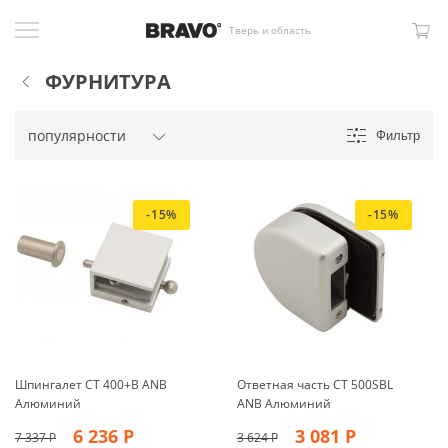
Тверь и область
ФУРНИТУРА
Фильтр
-15%
-15%
Шпингалет СТ 400+B ANB
Ответная часть СТ 500SBL
Алюминий
ANB Алюминий
6 236
Р
3 081
Р
7 337
Р
3 624
Р