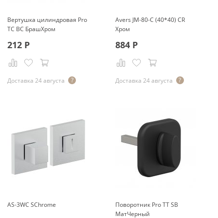
Вертушка цилиндровая Pro
Avers JМ-80-С (40*40) CR
TC BС БрашХром
Хром
212
Р
884
Р
Доставка 24 августа
Доставка 24 августа
AS-3WC SChrome
Поворотник Pro TT SB
МатЧерный