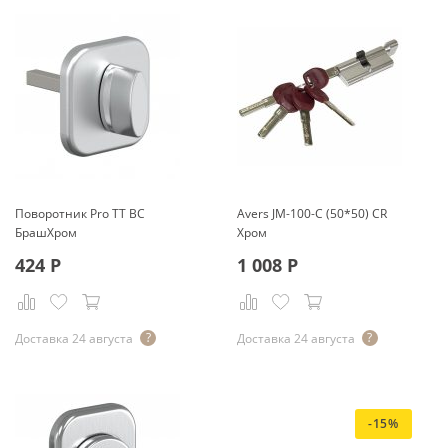
Поворотник Pro TT BС
Avers JМ-100-С (50*50) CR
БрашХром
Хром
424
Р
1 008
Р
Доставка 24 августа
Доставка 24 августа
-15%