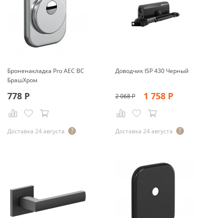
Броненакладка Pro AEC BС
Доводчик ISP 430 Черный
БрашХром
778
Р
1 758
Р
2 068
Р
Доставка 24 августа
Доставка 24 августа