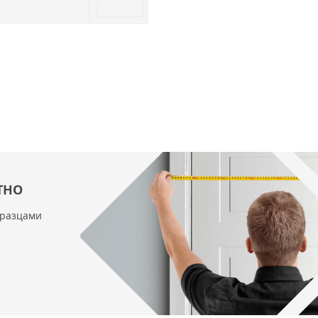
ТНО
бразцами