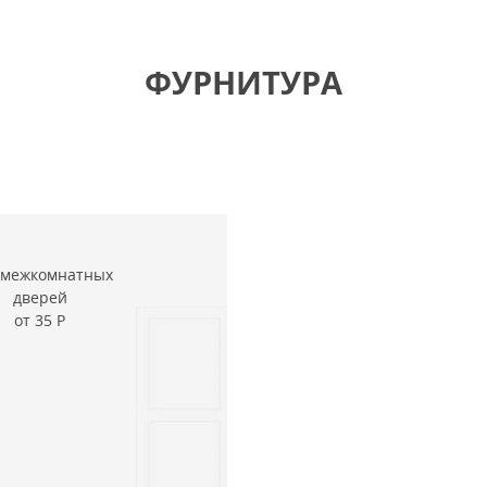
ФУРНИТУРА
 межкомнатных
дверей
от 35
Р