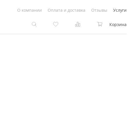
О компании
Оплата и доставка
Отзывы
Услуги
Корзина
та
та
Белые
под покраску
Светлые
Белые
Коричневые
Светлые
Серый цвет
Светло-коричневые
Темный
Коричневые