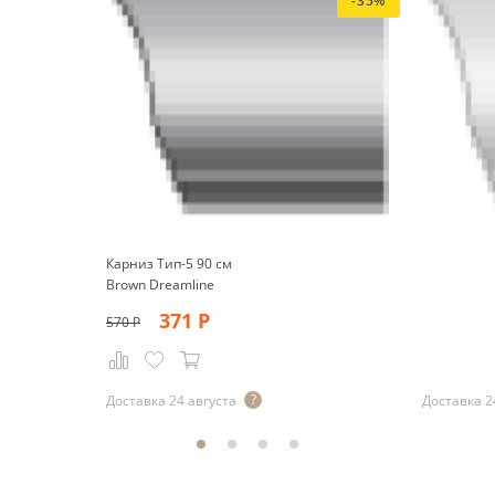
-35%
Карниз Тип-5 90 см
Brown Dreamline
371
Р
570
Р
Р
Доставка 24 августа
Доставка 2