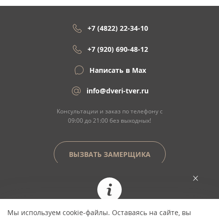
+7 (4822) 22-34-10
+7 (920) 690-48-12
Написать в Max
info@dveri-tver.ru
Консультации и заказ по телефону с
09:00 до 21:00 без выходных!
ВЫЗВАТЬ ЗАМЕРЩИКА
Сайт не является договором оферты
Мы используем cookie-файлы. Оставаясь на сайте, вы
При заказе сегодня цена фиксируется и не
© Copyright 2026 ООО "Двери Тверь" Dveri-