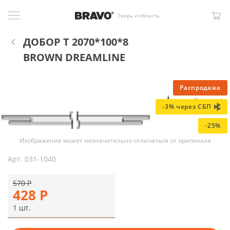
Тверь и область
ДОБОР Т 2070*100*8
BROWN DREAMLINE
Распродажа
-3% через СБП
-25%
Изображение может незначительно отличаться от оригинала
Арт.
031-1040
570
Р
428
Р
1 шт.