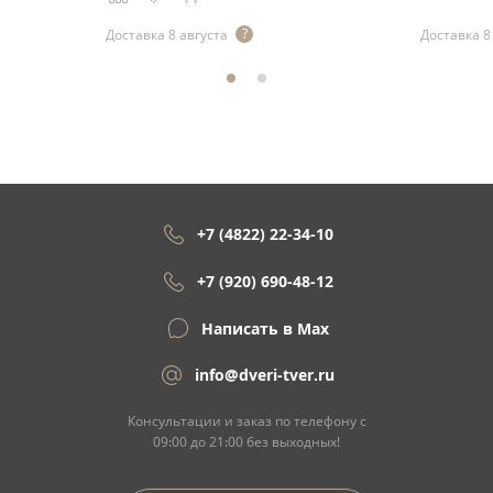
Доставка 8 августа
Доставка 8
+7 (4822) 22-34-10
+7 (920) 690-48-12
Написать в Max
info@dveri-tver.ru
Консультации и заказ по телефону с
09:00 до 21:00 без выходных!