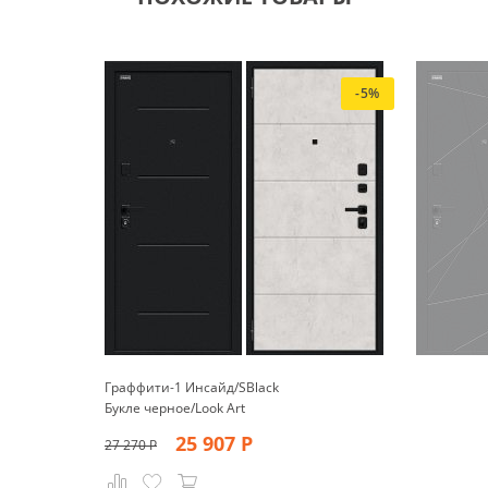
-5%
Граффити-1 Инсайд/SBlack
Букле черное/Look Art
25 907
Р
27 270
Р