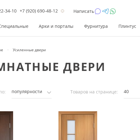
22-34-10
+7 (920) 690-48-12
Написать
Специальные
Арки и порталы
Фурнитура
Плинтус
ые
Усиленные двери
Цена
Цена
Цве
Цве
МНАТНЫЕ ДВЕРИ
до 26 200
до 17 800
Р
Р
от 26 200
от 17 800
Р
Р
до 42 000
до 33 300
Р
Р
популярности
40
по:
Товаров на странице:
от 42 000
от 33 300
Р
Р