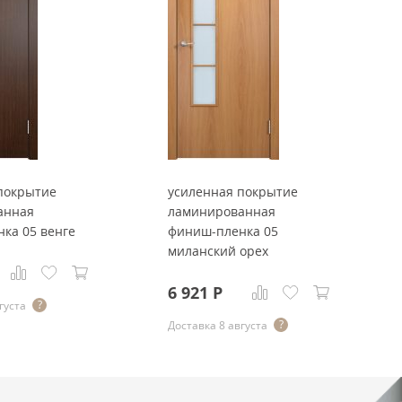
покрытие
усиленная покрытие
анная
ламинированная
ка 05 венге
финиш-пленка 05
миланский орех
6 921
Р
густа
Доставка 8 августа