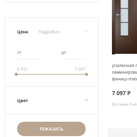
Скрытые
Цена
Подробно
от
до
усиленная 
6 921
7 097
ламиниров
финиш-плен
7 097
Р
Цвет
Доставка 8 ав
Коричневые
Серый цвет
ПОКАЗАТЬ
Темный