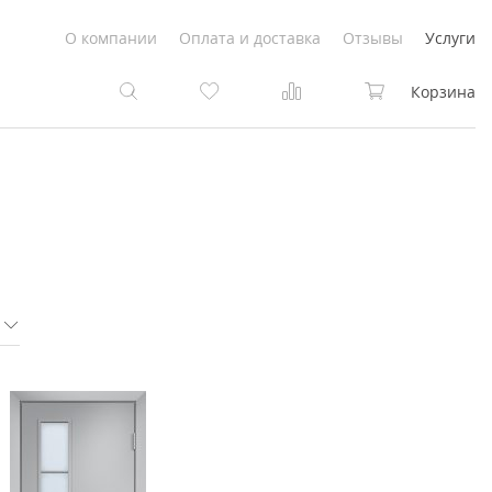
О компании
Оплата и доставка
Отзывы
Услуги
Корзина
та
та
Белые
под покраску
Светлые
Белые
Коричневые
Светлые
Серый цвет
Светло-коричневые
Темный
Коричневые