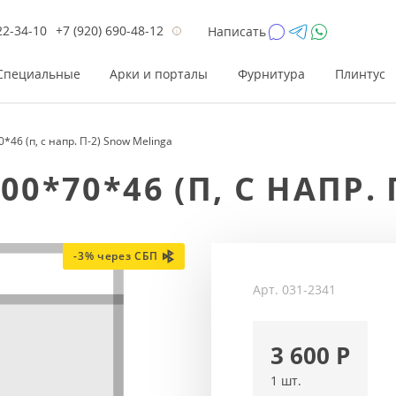
22-34-10
+7 (920) 690-48-12
Написать
Специальные
Арки и порталы
Фурнитура
Плинтус
46 (п, с напр. П-2) Snow Melinga
Цена
Цена
Цве
Цве
00*70*46 (П, С НАПР.
до 26 200
до 17 800
Р
Р
от 26 200
от 17 800
Р
Р
до 42 000
до 33 300
Р
Р
-3% через СБП
от 42 000
от 33 300
Р
Р
Арт.
031-2341
3 600
Р
1 шт.