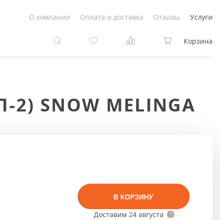
О компании
Оплата и доставка
Отзывы
Услуги
Корзина
та
та
 П-2) SNOW MELINGA
Белые
под покраску
Светлые
Белые
Коричневые
Светлые
Серый цвет
Светло-коричневые
В КОРЗИНУ
Темный
Коричневые
Доставим
24 августа