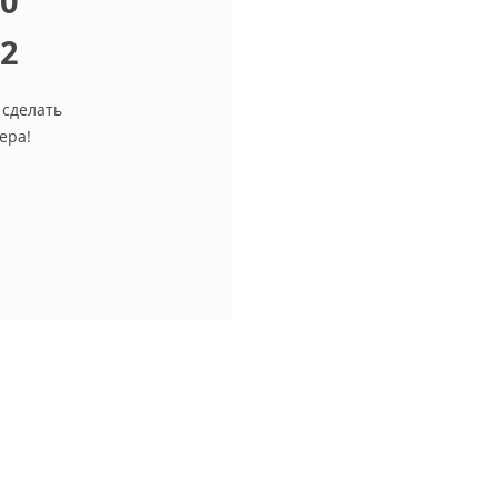
10
12
 сделать
ера!