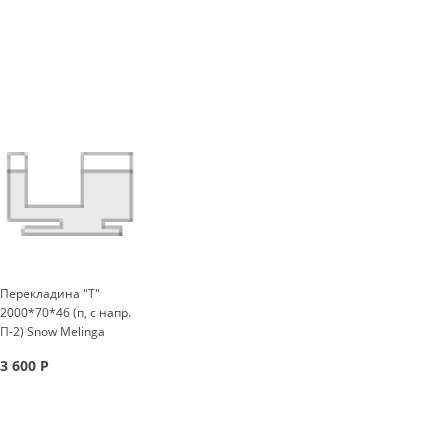
Перекладина "Т"
2000*70*46 (п, с напр.
П-2) Snow Melinga
3 600
Р