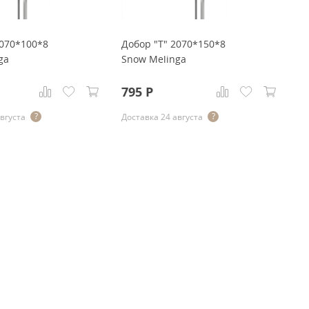
2070*100*8
Добор "Т" 2070*150*8
С
ga
Snow Melinga
э
M
795
Р
7
августа
Доставка 24 августа
До