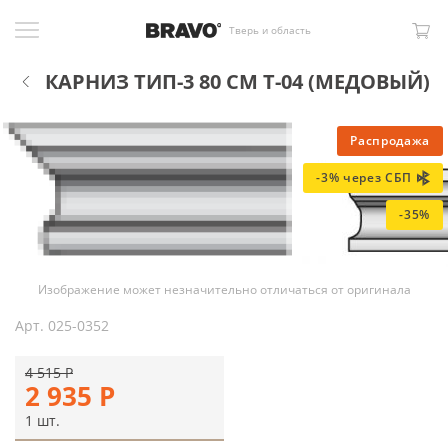
Тверь и область
КАРНИЗ ТИП-3 80 СМ Т-04 (МЕДОВЫЙ)
Распродажа
-3% через СБП
-35%
Изображение может незначительно отличаться от оригинала
Арт.
025-0352
4 515
Р
2 935
Р
1 шт.