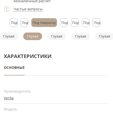
безналичный расчет
Частые вопросы
Под
Под
Под покраску
Под
Под
Под
Под
покраску
покраску
покраску
покраску
покраску
покраску
Глухая
Глухая
Глухая
Глухая
Глухая
ХАРАКТЕРИСТИКИ
ОСНОВНЫЕ
Производитель
Verda
Модель